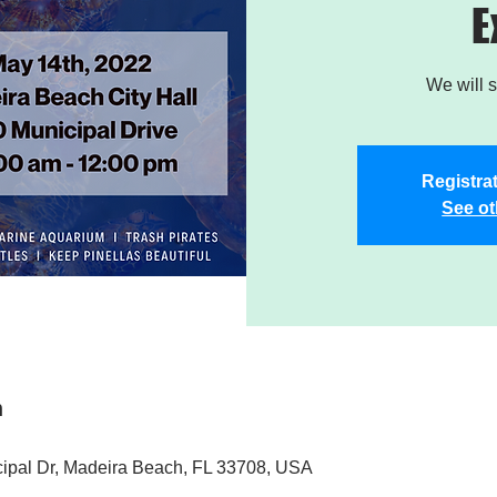
E
We will 
Registrat
See ot
n
ipal Dr, Madeira Beach, FL 33708, USA