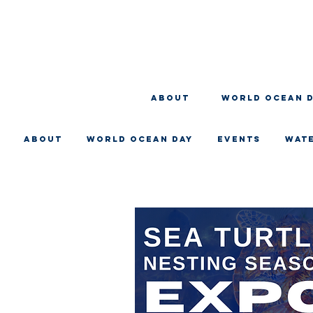
About
WORLD OCEAN 
About
WORLD OCEAN DAY
EVENTS
WAT