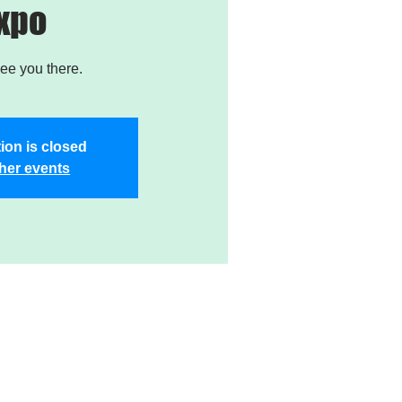
xpo
see you there.
ion is closed
her events