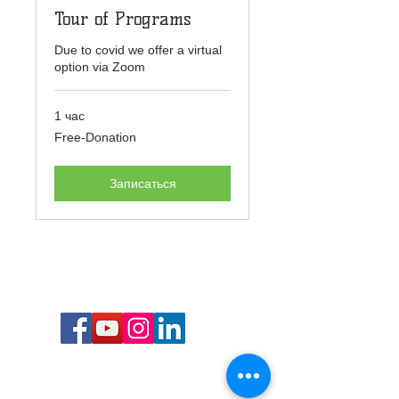
Tour of Programs
Due to covid we offer a virtual
option via Zoom
1 час
Free-
Free-Donation
Donation
Записаться
Call or Text us: