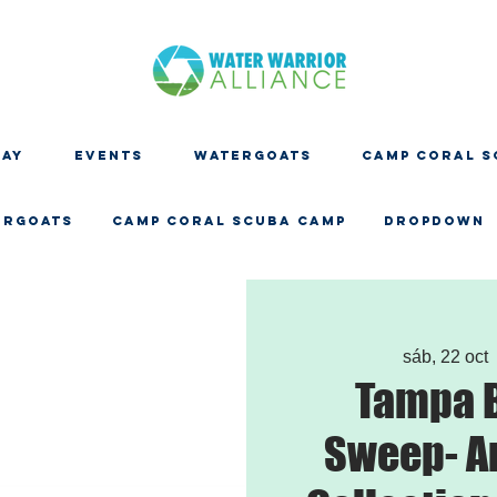
DAY
EVENTS
WATERGOATS
CAMP CORAL S
ERGOATS
CAMP CORAL SCUBA CAMP
Dropdown
sáb, 22 oct
 
Tampa 
Sweep- A