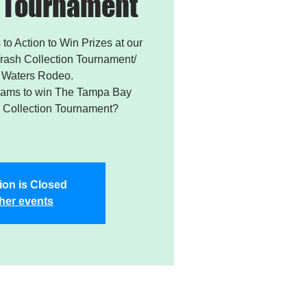
n Tournament
 to Action to Win Prizes at our
rash Collection Tournament/
 Waters Rodeo.
Teams to win The Tampa Bay
Collection Tournament?
ion is Closed
her events