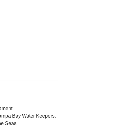
nament
 Tampa Bay Water Keepers.
The Seas