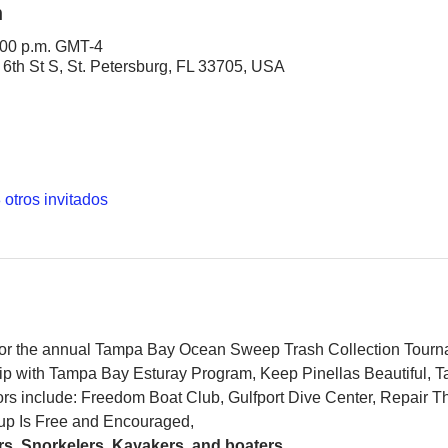
n
5:00 p.m. GMT-4
 6th St S, St. Petersburg, FL 33705, USA
 otros invitados
 for the annual Tampa Bay Ocean Sweep Trash Collection Tour
ip with Tampa Bay Esturay Program, Keep Pinellas Beautiful,
ors include: Freedom Boat Club, Gulfport Dive Center, Repair 
-up Is Free and Encouraged,
s, Snorkelers, Kayakers, and boaters