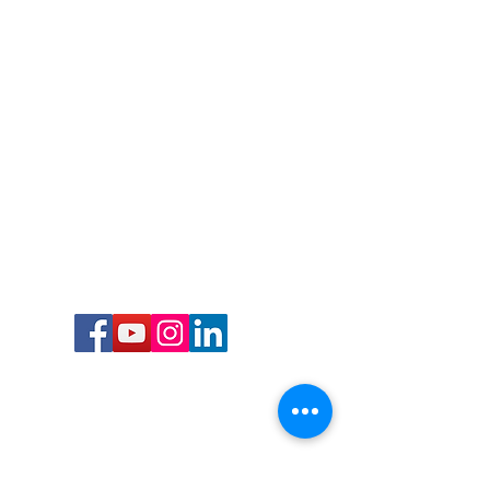
Call or Text us:
727-303-9987
Email:
waterwarrioralliance@gmail.com