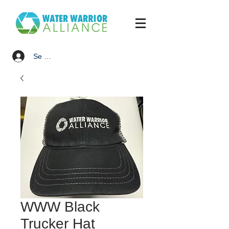
Se connecter
WWW Black
Trucker Hat